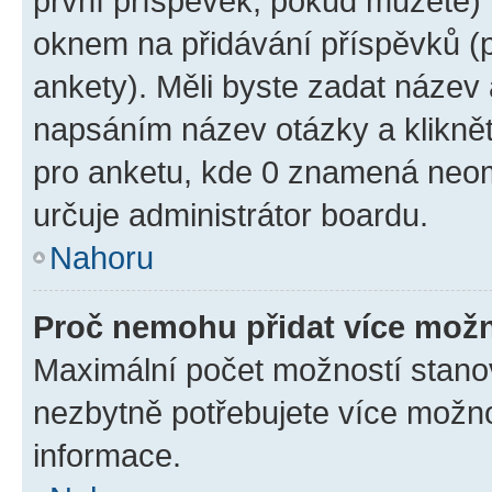
první příspěvek, pokud můžete) m
oknem na přidávání příspěvků (p
ankety). Měli byste zadat název
napsáním název otázky a klikně
pro anketu, kde 0 znamená neom
určuje administrátor boardu.
Nahoru
Proč nemohu přidat více možn
Maximální počet možností stanov
nezbytně potřebujete více možnos
informace.