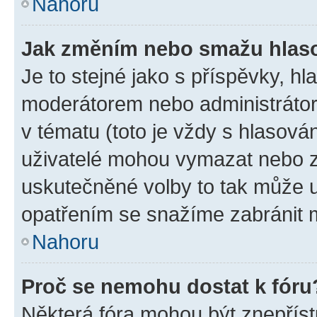
Nahoru
Jak změním nebo smažu hlas
Je to stejné jako s příspěvky, 
moderátorem nebo administrátore
v tématu (toto je vždy s hlasov
uživatelé mohou vymazat nebo zm
uskutečněné volby to tak může u
opatřením se snažíme zabránit m
Nahoru
Proč se nemohu dostat k fóru
Některá fóra mohou být znepříst