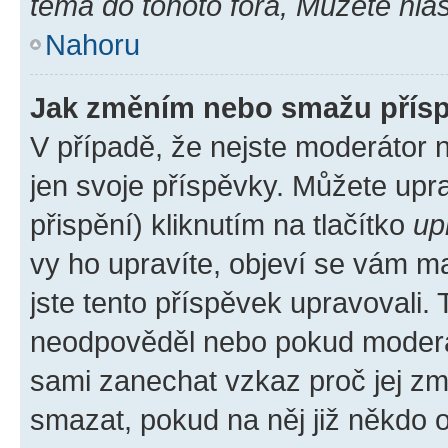
téma do tohoto fóra, Můžete hlas
Nahoru
Jak změním nebo smažu přís
V případě, že nejste moderátor 
jen svoje příspěvky. Můžete up
přispění) kliknutím na tlačítko
up
vy ho upravíte, objeví se vám ma
jste tento příspěvek upravovali.
neodpověděl nebo pokud moderátor
sami zanechat vzkaz proč jej zm
smazat, pokud na něj již někdo 