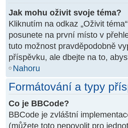
Jak mohu oživit svoje téma?
Kliknutím na odkaz „Oživit téma“
posunete na první místo v přehle
tuto možnost pravděpodobně vyp
příspěvku, ale dbejte na to, abyst
Nahoru
Formátování a typy pří
Co je BBCode?
BBCode je zvláštní implementace
(můžete toto nepovolit pro jedn