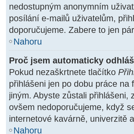
nedostupným anonymním uživatel
posílání e-mailů uživatelům, přih
doporučujeme. Zabere to jen pár 
Nahoru
Proč jsem automaticky odhlá
Pokud nezaškrtnete tlačítko
Přih
přihlášeni jen po dobu práce na 
jiným. Abyste zůstali přihlášeni, 
ovšem nedoporučujeme, když se p
internetové kavárně, univerzitě a
Nahoru