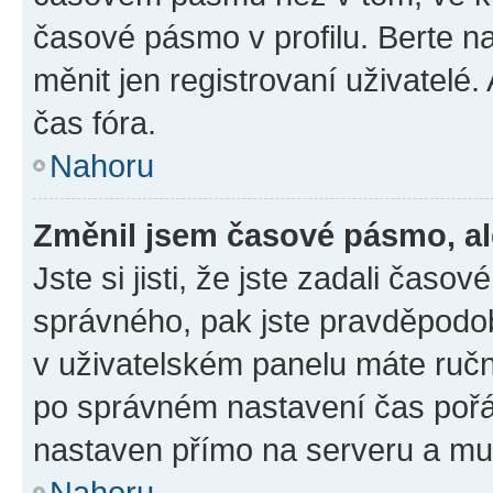
časové pásmo v profilu. Berte 
měnit jen registrovaní uživatel
čas fóra.
Nahoru
Změnil jsem časové pásmo, ale
Jste si jisti, že jste zadali čas
správného, pak jste pravděpodob
v uživatelském panelu máte ruč
po správném nastavení čas poř
nastaven přímo na serveru a mu
Nahoru