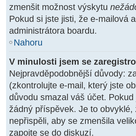
zmenšit možnost výskytu
nežád
Pokud si jste jisti, že e-mailová a
administrátora boardu.
Nahoru
V minulosti jsem se zaregistr
Nejpravděpodobnější důvody: zad
(zkontrolujte e-mail, který jste o
důvodu smazal váš účet. Pokud je
žádný příspěvek. Je to obvyklé, ž
nepřispěli, aby se zmenšila veli
zapojte se do diskuzí.