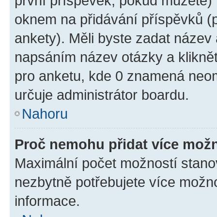
první příspěvek, pokud můžete) m
oknem na přidávání příspěvků (p
ankety). Měli byste zadat název
napsáním název otázky a klikně
pro anketu, kde 0 znamená neom
určuje administrátor boardu.
Nahoru
Proč nemohu přidat více možn
Maximální počet možností stanov
nezbytně potřebujete více možnos
informace.