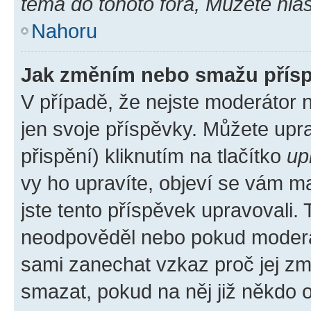
téma do tohoto fóra, Můžete hlas
Nahoru
Jak změním nebo smažu přís
V případě, že nejste moderátor 
jen svoje příspěvky. Můžete up
přispění) kliknutím na tlačítko
up
vy ho upravíte, objeví se vám ma
jste tento příspěvek upravovali.
neodpověděl nebo pokud moderátor
sami zanechat vzkaz proč jej zm
smazat, pokud na něj již někdo 