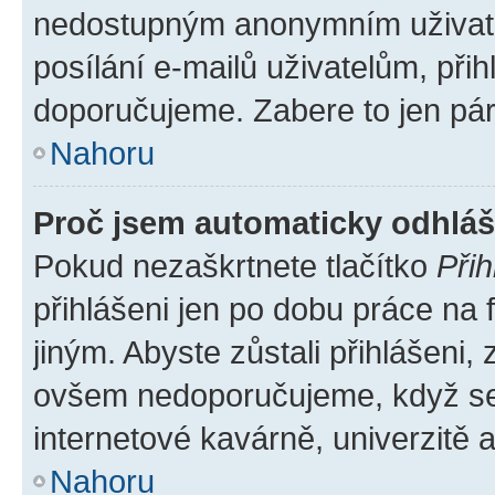
nedostupným anonymním uživatel
posílání e-mailů uživatelům, přih
doporučujeme. Zabere to jen pár 
Nahoru
Proč jsem automaticky odhlá
Pokud nezaškrtnete tlačítko
Přih
přihlášeni jen po dobu práce na 
jiným. Abyste zůstali přihlášeni, 
ovšem nedoporučujeme, když se p
internetové kavárně, univerzitě a
Nahoru