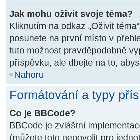
Jak mohu oživit svoje téma?
Kliknutím na odkaz „Oživit téma“
posunete na první místo v přehle
tuto možnost pravděpodobně vyp
příspěvku, ale dbejte na to, abyst
Nahoru
Formátování a typy pří
Co je BBCode?
BBCode je zvláštní implementace
(můžete toto nepovolit pro jedn