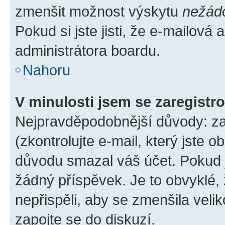
zmenšit možnost výskytu
nežád
Pokud si jste jisti, že e-mailová a
administrátora boardu.
Nahoru
V minulosti jsem se zaregistr
Nejpravděpodobnější důvody: zad
(zkontrolujte e-mail, který jste o
důvodu smazal váš účet. Pokud je
žádný příspěvek. Je to obvyklé, ž
nepřispěli, aby se zmenšila veli
zapojte se do diskuzí.