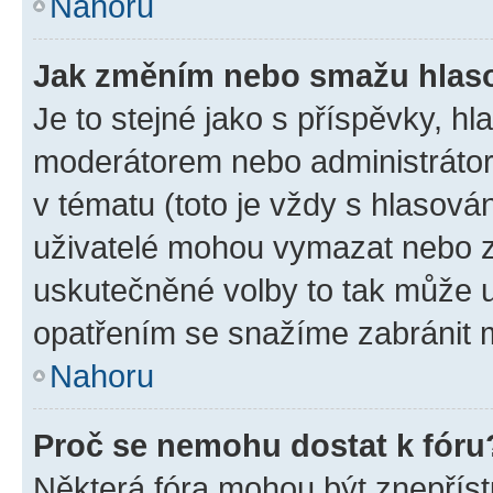
Nahoru
Jak změním nebo smažu hlas
Je to stejné jako s příspěvky, 
moderátorem nebo administrátore
v tématu (toto je vždy s hlasov
uživatelé mohou vymazat nebo zm
uskutečněné volby to tak může u
opatřením se snažíme zabránit m
Nahoru
Proč se nemohu dostat k fóru
Některá fóra mohou být znepříst