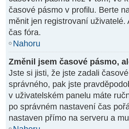
časové pásmo v profilu. Berte 
měnit jen registrovaní uživatel
čas fóra.
Nahoru
Změnil jsem časové pásmo, ale
Jste si jisti, že jste zadali čas
správného, pak jste pravděpodob
v uživatelském panelu máte ruč
po správném nastavení čas poř
nastaven přímo na serveru a mu
Nahoru