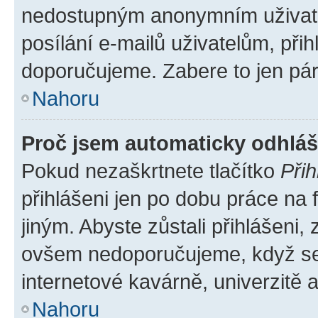
nedostupným anonymním uživatel
posílání e-mailů uživatelům, přih
doporučujeme. Zabere to jen pár 
Nahoru
Proč jsem automaticky odhlá
Pokud nezaškrtnete tlačítko
Přih
přihlášeni jen po dobu práce na 
jiným. Abyste zůstali přihlášeni, 
ovšem nedoporučujeme, když se p
internetové kavárně, univerzitě a
Nahoru