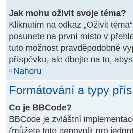
Jak mohu oživit svoje téma?
Kliknutím na odkaz „Oživit téma“
posunete na první místo v přehle
tuto možnost pravděpodobně vyp
příspěvku, ale dbejte na to, abyst
Nahoru
Formátování a typy pří
Co je BBCode?
BBCode je zvláštní implementace
(můžete toto nepovolit pro jedn