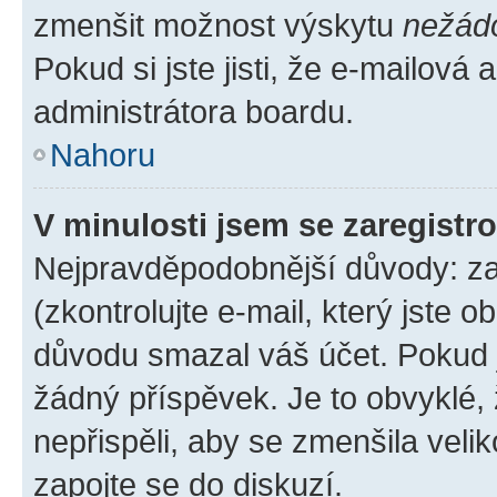
zmenšit možnost výskytu
nežád
Pokud si jste jisti, že e-mailová a
administrátora boardu.
Nahoru
V minulosti jsem se zaregistr
Nejpravděpodobnější důvody: zad
(zkontrolujte e-mail, který jste o
důvodu smazal váš účet. Pokud je
žádný příspěvek. Je to obvyklé, ž
nepřispěli, aby se zmenšila veli
zapojte se do diskuzí.