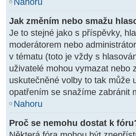
Nahoru
Jak změním nebo smažu hlas
Je to stejné jako s příspěvky, 
moderátorem nebo administrátore
v tématu (toto je vždy s hlasov
uživatelé mohou vymazat nebo zm
uskutečněné volby to tak může u
opatřením se snažíme zabránit m
Nahoru
Proč se nemohu dostat k fóru
Některá fóra mohou být znepříst