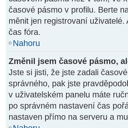
časové pásmo v profilu. Berte 
měnit jen registrovaní uživatel
čas fóra.
Nahoru
Změnil jsem časové pásmo, ale
Jste si jisti, že jste zadali čas
správného, pak jste pravděpodob
v uživatelském panelu máte ruč
po správném nastavení čas poř
nastaven přímo na serveru a mu
Nahoru