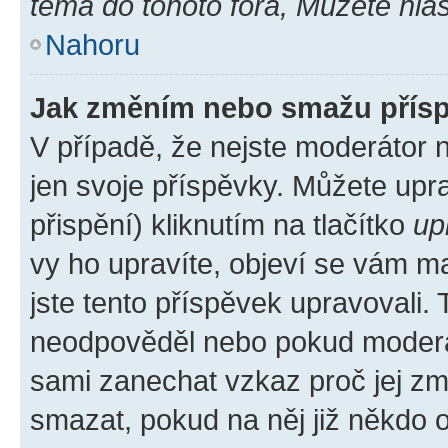
téma do tohoto fóra, Můžete hlas
Nahoru
Jak změním nebo smažu přís
V případě, že nejste moderátor 
jen svoje příspěvky. Můžete up
přispění) kliknutím na tlačítko
up
vy ho upravíte, objeví se vám ma
jste tento příspěvek upravovali.
neodpověděl nebo pokud moderátor
sami zanechat vzkaz proč jej zm
smazat, pokud na něj již někdo 