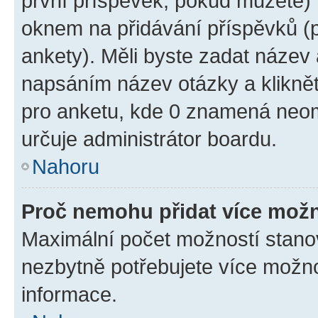
první příspěvek, pokud můžete) m
oknem na přidávání příspěvků (p
ankety). Měli byste zadat název
napsáním název otázky a klikně
pro anketu, kde 0 znamená neom
určuje administrátor boardu.
Nahoru
Proč nemohu přidat více možn
Maximální počet možností stanov
nezbytně potřebujete více možnos
informace.