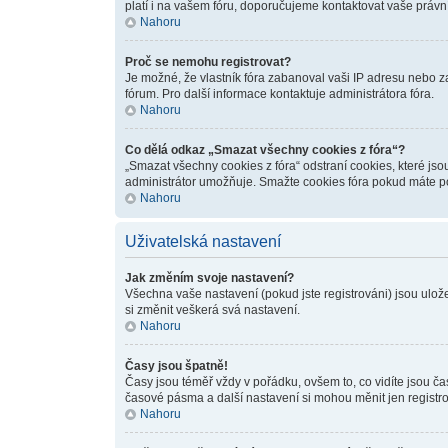
platí i na vašem fóru, doporučujeme kontaktovat vaše prá
Nahoru
Proč se nemohu registrovat?
Je možné, že vlastník fóra zabanoval vaši IP adresu nebo zak
fórum. Pro další informace kontaktuje administrátora fóra.
Nahoru
Co dělá odkaz „Smazat všechny cookies z fóra“?
„Smazat všechny cookies z fóra“ odstraní cookies, které jso
administrátor umožňuje. Smažte cookies fóra pokud máte po
Nahoru
Uživatelská nastavení
Jak změním svoje nastavení?
Všechna vaše nastavení (pokud jste registrováni) jsou ulož
si změnit veškerá svá nastavení.
Nahoru
Časy jsou špatně!
Časy jsou téměř vždy v pořádku, ovšem to, co vidíte jsou č
časové pásma a další nastavení si mohou měnit jen registr
Nahoru