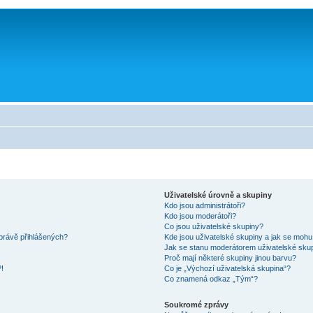
Uživatelské úrovně a skupiny
Kdo jsou administrátoři?
Kdo jsou moderátoři?
Co jsou uživatelské skupiny?
právě přihlášených?
Kde jsou uživatelské skupiny a jak se mohu
Jak se stanu moderátorem uživatelské sku
Proč mají některé skupiny jinou barvu?
!
Co je „Výchozí uživatelská skupina“?
Co znamená odkaz „Tým“?
Soukromé zprávy