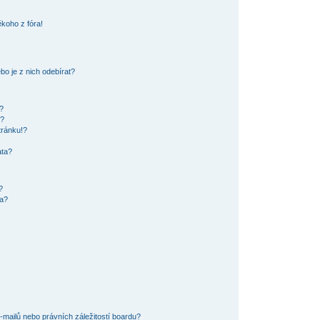
koho z fóra!
o je z nich odebírat?
?
ů?
tránku!?
ata?
?
ra?
mailů nebo právních záležitostí boardu?