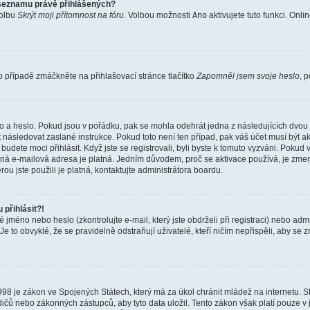
 seznamu právě přihlášených?
volbu
Skrýt moji přítomnost na fóru
. Volbou možnosti
Ano
aktivujete tuto funkci. Onli
 případě zmáčkněte na přihlašovací stránce tlačítko
Zapomněl jsem svoje heslo
, 
o a heslo. Pokud jsou v pořádku, pak se mohla odehrát jedna z následujících dvou 
 následovat zaslané instrukce. Pokud toto není ten případ, pak váš účet musí být a
budete moci přihlásit. Když jste se registrovali, byli byste k tomuto vyzváni. Poku
adaná e-mailová adresa je platná. Jedním důvodem, proč se aktivace používá, je zme
rou jste použili je platná, kontaktujte administrátora boardu.
přihlásit?!
jméno nebo heslo (zkontrolujte e-mail, který jste obdrželi při registraci) nebo adm
Je to obvyklé, že se pravidelně odstraňují uživatelé, kteří ničím nepřispěli, aby se
998 je zákon ve Spojených Státech, který má za úkol chránit mládež na internetu. S
ičů nebo zákonných zástupců, aby tyto data uložil. Tento zákon však platí pouze v juri