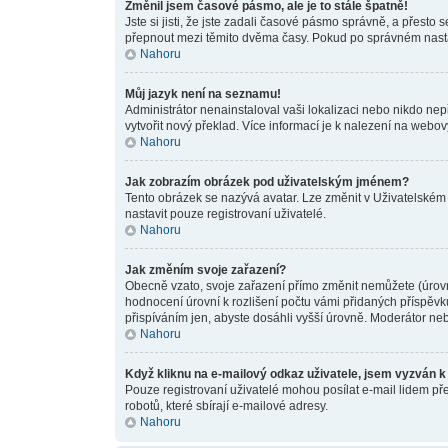
Změnil jsem časové pásmo, ale je to stále špatně!
Jste si jisti, že jste zadali časové pásmo správně, a přesto
přepnout mezi těmito dvěma časy. Pokud po správném nast
Nahoru
Můj jazyk není na seznamu!
Administrátor nenainstaloval vaši lokalizaci nebo nikdo ne
vytvořit nový překlad. Více informací je k nalezení na webo
Nahoru
Jak zobrazím obrázek pod uživatelským jménem?
Tento obrázek se nazývá avatar. Lze změnit v Uživatelském 
nastavit pouze registrovaní uživatelé.
Nahoru
Jak změním svoje zařazení?
Obecně vzato, svoje zařazení přímo změnit nemůžete (úrovn
hodnocení úrovní k rozlišení počtu vámi přidaných příspěvků
přispíváním jen, abyste dosáhli vyšší úrovně. Moderátor neb
Nahoru
Když kliknu na e-mailový odkaz uživatele, jsem vyzván k 
Pouze registrovaní uživatelé mohou posílat e-mail lidem př
robotů, které sbírají e-mailové adresy.
Nahoru