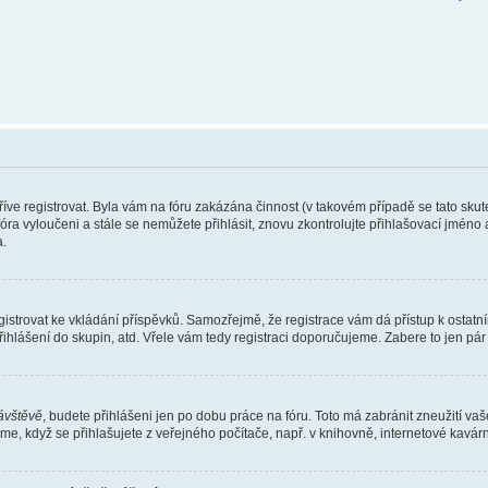
dříve registrovat. Byla vám na fóru zakázána činnost (v takovém případě se tato sku
 z fóra vyloučeni a stále se nemůžete přihlásit, znovu zkontrolujte přihlašovací jmén
.
e registrovat ke vkládání příspěvků. Samozřejmě, že registrace vám dá přístup k os
ihlášení do skupin, atd. Vřele vám tedy registraci doporučujeme. Zabere to jen pár 
návštěvě
, budete přihlášeni jen po dobu práce na fóru. Toto má zabránit zneužití vaš
e, když se přihlašujete z veřejného počítače, např. v knihovně, internetové kavárně