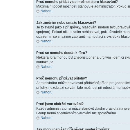
Proč nemohu přidat více možností pro hlasování?
Maximální počet možností stanovuje administrátor. Pokud si 
Nahoru
Jak změním nebo smažu hlasování?
Je to stejné jako s příspěvky, hlasování mohou být upravov
spojeno). Pokud nikdo zatím nehlasoval, pak uživatelé moho
opatřením se snažíme zabránit manipulaci s výsledky hlaso
Nahoru
Proč se nemohu dostat k fóru?
Některá fóra mohou být znepřístupněna určitým lidem či skupi
kontaktujte.
Nahoru
Proč nemohu přidávat přílohy?
Administrátor může povolovat přidávání příloh pro jednotliv
přílohy, nezobrazí se vám tato možnost při odesílání příspěv
Nahoru
Proč jsem obdržel varování?
Každý administrátor si může stanovit vlastní pravidla na sv
Group nemá s vydáváním varování nic společného.
Nahoru
Jak mohu nahlásit příspěvek moderátorům?