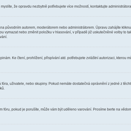
myslíte, že opravdu nezbytně potřebujete více možností, kontaktujte administrátora 
ána původním autorem, moderátorem nebo administrátorem. Úpravu zahájíte kliknutí
u vymazat nebo změnit položku v hlasování, v případě již uskutečněné volby to tak
vání.
nám. Ke čtení, prohlížení, přispívání atd. potřebujete zvláštní autorizaci, kterou m
á fóra, uživatele, nebo skupiny. Pokud nemáte dostatečná oprávnění z jedné z těcht
ků.
ém fóru, pokud je porušíte, může vám být uděleno varování. Prosíme berte na vědom