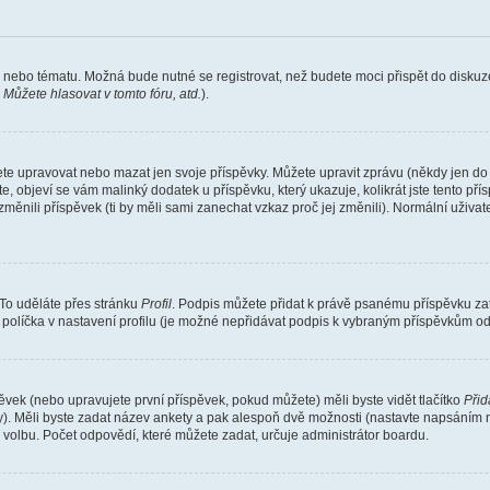
a nebo tématu. Možná bude nutné se registrovat, než budete moci přispět do diskuze
 Můžete hlasovat v tomto fóru, atd.
).
ete upravovat nebo mazat jen svoje příspěvky. Můžete upravit zprávu (někdy jen do
, objeví se vám malinký dodatek u příspěvku, který ukazuje, kolikrát jste tento př
ěnili příspěvek (ti by měli sami zanechat vzkaz proč jej změnili). Normální uživ
 To uděláte přes stránku
Profil
. Podpis můžete přidat k právě psanému příspěvku z
políčka v nastavení profilu (je možné nepřidávat podpis k vybraným příspěvkům ods
ěvek (nebo upravujete první příspěvek, pokud můžete) měli byste vidět tlačítko
Přid
y). Měli byste zadat název ankety a pak alespoň dvě možnosti (nastavte napsáním 
volbu. Počet odpovědí, které můžete zadat, určuje administrátor boardu.