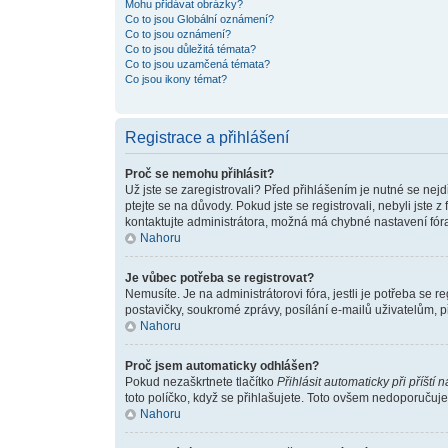
Mohu přidávat obrázky?
Co to jsou Globální oznámení?
Co to jsou oznámení?
Co to jsou důležitá témata?
Co to jsou uzamčená témata?
Co jsou ikony témat?
Registrace a přihlášení
Proč se nemohu přihlásit?
Už jste se zaregistrovali? Před přihlášením je nutné se nej
ptejte se na důvody. Pokud jste se registrovali, nebyli jste
kontaktujte administrátora, možná má chybné nastavení fóra
Nahoru
Je vůbec potřeba se registrovat?
Nemusíte. Je na administrátorovi fóra, jestli je potřeba s
postavičky, soukromé zprávy, posílání e-mailů uživatelům, př
Nahoru
Proč jsem automaticky odhlášen?
Pokud nezaškrtnete tlačítko
Přihlásit automaticky při příští 
toto políčko, když se přihlašujete. Toto ovšem nedoporučujem
Nahoru