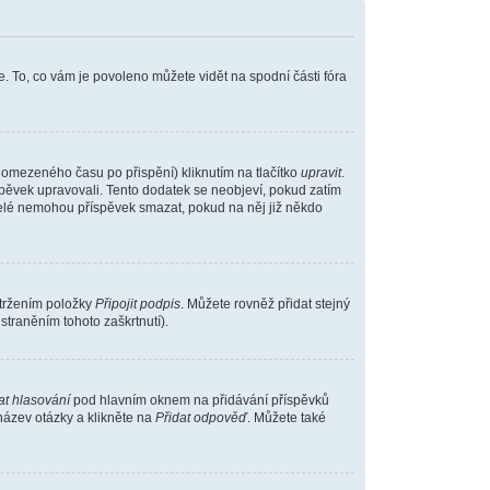
. To, co vám je povoleno můžete vidět na spodní části fóra
 omezeného času po přispění) kliknutím na tlačítko
upravit
.
íspěvek upravovali. Tento dodatek se neobjeví, pokud zatím
atelé nemohou příspěvek smazat, pokud na něj již někdo
atržením položky
Připojit podpis
. Můžete rovněž přidat stejný
traněním tohoto zaškrtnutí).
at hlasování
pod hlavním oknem na přidávání příspěvků
název otázky a klikněte na
Přidat odpověď
. Můžete také