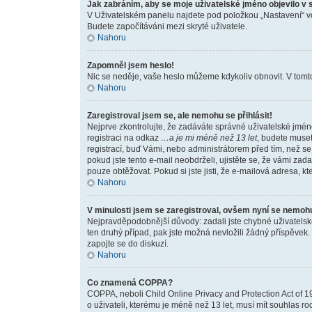
Jak zabráním, aby se moje uživatelské jméno objevilo v
V Uživatelském panelu najdete pod položkou „Nastavení“ 
Budete započítáváni mezi skryté uživatele.
Nahoru
Zapomněl jsem heslo!
Nic se neděje, vaše heslo můžeme kdykoliv obnovit. V tomto
Nahoru
Zaregistroval jsem se, ale nemohu se přihlásit!
Nejprve zkontrolujte, že zadáváte správné uživatelské jmén
registraci na odkaz
…a je mi méně než 13 let
, budete muset
registrací, buď Vámi, nebo administrátorem před tím, než se 
pokud jste tento e-mail neobdrželi, ujistěte se, že vámi z
pouze obtěžovat. Pokud si jste jisti, že e-mailová adresa, kte
Nahoru
V minulosti jsem se zaregistroval, ovšem nyní se nemohu 
Nejpravděpodobnější důvody: zadali jste chybné uživatelské 
ten druhý případ, pak jste možná nevložili žádný příspěvek. 
zapojte se do diskuzí.
Nahoru
Co znamená COPPA?
COPPA, neboli Child Online Privacy and Protection Act of 1
o uživateli, kterému je méně než 13 let, musí mít souhlas rod