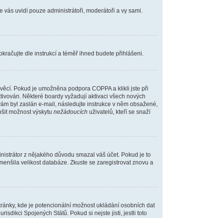
ne vás uvidí pouze administrátoři, moderátoři a vy sami.
pokračujte dle instrukcí a téměř ihned budete přihlášeni.
věcí. Pokud je umožněna podpora COPPA a klikli jste při
ktivován. Některé boardy vyžadují aktivaci všech nových
d vám byl zaslán e-mail, následujte instrukce v něm obsažené,
nšit možnost výskytu
nežádoucích
uživatelů, kteří se snaží
inistrátor z nějakého důvodu smazal váš účet. Pokud je to
 zmenšila velikost databáze. Zkuste se zaregistrovat znovu a
tránky, kde je potencionální možnost ukládání osobních dat
sdikci Spojených Států. Pokud si nejste jisti, jestli toto