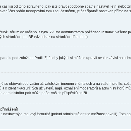
 se čas liší od toho správného, pak jste pravděpodobně špatně nastavili letní nebo 
avení čas pořád neodpovídá tomu současnému, je čas špatně nastaven přímo na se
přeložil fórum do vašeho jazyka. Zkuste administrátora požádat o instalaci vašeho 
vých stránkách phpBB (viz odkaz na stránkách fóra dole).
panelu pod záložkou Profil. Způsoby jakými si můžete upravit avatar závisí na adm
ě se objevují pod vaším uživatelským jménem v tématech a na vašem profilu, což z
 a k identifikaci určitých uživatelů, např. označení moderátorů a administrátorů m
o administrátor pak může počet vašich příspěvků snížit.
přihlášení!
es nastavený e-mailový formulář (pokud administrátor tuto možnost povolil). Toto 