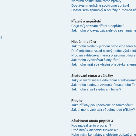
Nemůžu posílat soukromé zprávy!
Dostávám nechtěné soukromé zprávy!
Dostal jsem spamový a obtížný e-mail od ně
Přátelé a nepřátelé
Co je můj seznam přátel a nepřátel?
Jak mohu přidávat uživatele do seznamů neb
í!
Hledání na fóru
Jak mohu hledat v jednom nebo více fórech
Proč můj dotaz vrací nulový počet výsledk
Proč mi vyhledávání vrací prázdnou bílou s
Jak mohu vyhledávat členy fóra?
Jak mohu najít své vlastní příspěvky a tém
Sledování témat a záložky
Jaký je rozdíl mezi sledováním a záložkami
Jak mohu sledovat zvolená témata nebo fó
Jak mohu zrušit sledování témat?
Přílohy
Jaké přílohy jsou povolené na tomto fóru?
Jak si mohu zobrazit všechny své přílohy?
Záležitosti okolo phpBB 3
Kdo napsal tento program?
Proč není k dispozici funkce X?
Koho mám kontaktovat ohledně obtížných e-