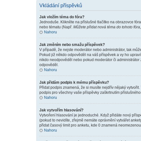
Vkládání příspěvků
Jak vložím téma do fóra?
Jednoduše. Klikněte na příslušné tlačítko na obrazovce fór
nebo tématu (Např.
Můžete přidat nová téma do tohoto fóra,
Nahoru
Jak změním nebo smažu příspěvek?
V případě, že nejste moderátor nebo administrátor, tak můž
Pokud již někdo odpověděl na váš příspěvek a vy ho upravíte
nikdo neodpověděl nebo pokud moderátor či administrátor zm
odpověděl.
Nahoru
Jak přidám podpis k mému příspěvku?
Přidat podpis znamená, že si musíte nejdřív nějaký vytvořit.
podpis pro všechny vaše příspěvky zaškrtnutím příslušného 
Nahoru
Jak vytvořím hlasování?
Vytvoření hlasování je jednoduché. Když přidáte nový přísp
(pokud to nevidíte, zřejmě nemáte oprávnění vytvářet anket
přidat časový limit pro anketu, kde 0 znamená neomezenou 
Nahoru