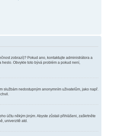
tečnost zobrazí)? Pokud ano, kontaktujte administrátora a
o a heslo. Obvykle toto bývá problém a pokud není,
tatním službám nedostupným anonymním uživatelům, jako např.
chvil.
eho účtu někým jiným. Abyste zůstali přihlášeni, zaškrtněte
, univerzitě atd.