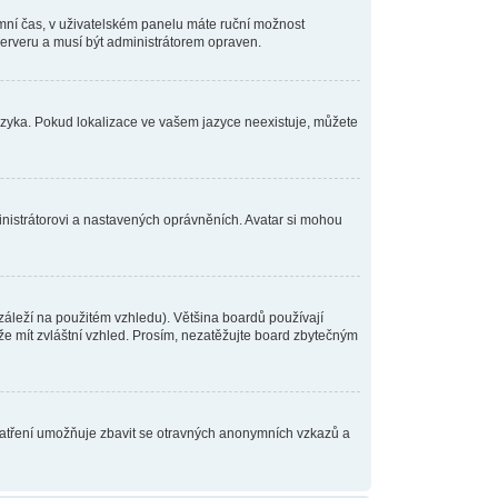
zimní čas, v uživatelském panelu máte ruční možnost
rveru a musí být administrátorem opraven.
jazyka. Pokud lokalizace ve vašem jazyce neexistuje, můžete
inistrátorovi a nastavených oprávněních. Avatar si mohou
áleží na použitém vzhledu). Většina boardů používají
ůže mít zvláštní vzhled. Prosím, nezatěžujte board zbytečným
opatření umožňuje zbavit se otravných anonymních vzkazů a