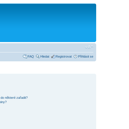
FAQ
Hledat
Registrovat
Přihlásit se
 do některé zařadit?
piny?