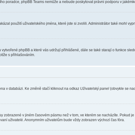
vního poradce, phpBB Teams nemůže a nebude poskytovat právni podporu v jakémkol
ázal použití uživatelského jména, které jste si zvolili. Administrátor také mohl vy
u vytvořené phpBB a které vás udržují přihlášené, dále se také starají o funkce sle
tíže s přihlašováním.
ena v databázi. Ke změně stačí kliknout na odkaz
Uživatelský panel
(obvykle se nac
asy zobrazené v jiném časovém pásmu než v tom, ve kterém se nacházíte. Pokud je t
ovaní uživatelé. Anonymním uživatelům bude vždy zobrazen výchozí čas fóra.