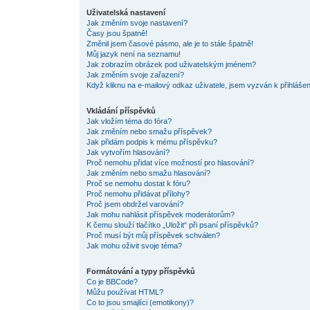
Uživatelská nastavení
Jak změním svoje nastavení?
Časy jsou špatně!
Změnil jsem časové pásmo, ale je to stále špatně!
Můj jazyk není na seznamu!
Jak zobrazím obrázek pod uživatelským jménem?
Jak změním svoje zařazení?
Když kliknu na e-mailový odkaz uživatele, jsem vyzván k přihlášen
Vkládání příspěvků
Jak vložím téma do fóra?
Jak změním nebo smažu příspěvek?
Jak přidám podpis k mému příspěvku?
Jak vytvořím hlasování?
Proč nemohu přidat více možností pro hlasování?
Jak změním nebo smažu hlasování?
Proč se nemohu dostat k fóru?
Proč nemohu přidávat přílohy?
Proč jsem obdržel varování?
Jak mohu nahlásit příspěvek moderátorům?
K čemu slouží tlačítko „Uložit“ při psaní příspěvků?
Proč musí být můj příspěvek schválen?
Jak mohu oživit svoje téma?
Formátování a typy příspěvků
Co je BBCode?
Můžu používat HTML?
Co to jsou smajlíci (emotikony)?