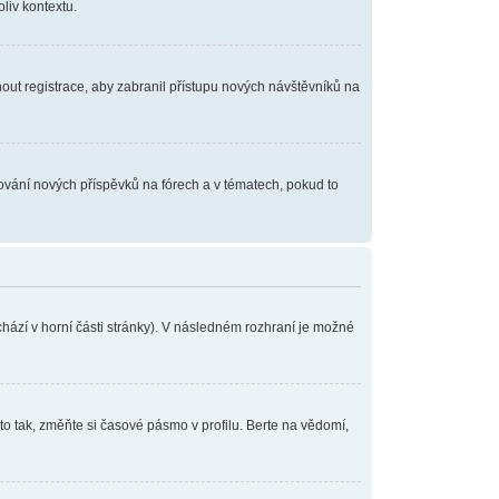
iv kontextu.
pnout registrace, aby zabranil přístupu nových návštěvníků na
dování nových příspěvků na fórech a v tématech, pokud to
hází v horní části stránky). V následném rozhraní je možné
o tak, změňte si časové pásmo v profilu. Berte na vědomí,