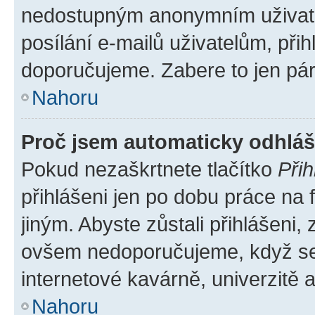
nedostupným anonymním uživatel
posílání e-mailů uživatelům, přih
doporučujeme. Zabere to jen pár 
Nahoru
Proč jsem automaticky odhlá
Pokud nezaškrtnete tlačítko
Přih
přihlášeni jen po dobu práce na 
jiným. Abyste zůstali přihlášeni, 
ovšem nedoporučujeme, když se p
internetové kavárně, univerzitě a
Nahoru