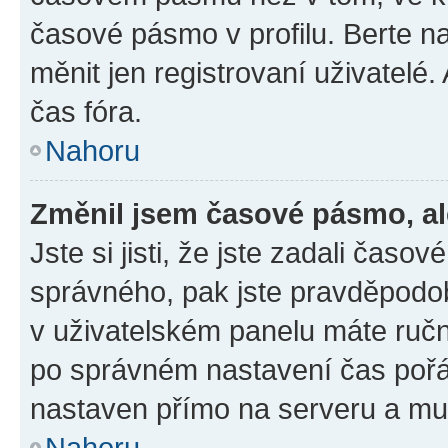
časové pásmo v profilu. Berte 
měnit jen registrovaní uživatel
čas fóra.
Nahoru
Změnil jsem časové pásmo, ale
Jste si jisti, že jste zadali čas
správného, pak jste pravděpodob
v uživatelském panelu máte ruč
po správném nastavení čas poř
nastaven přímo na serveru a mu
Nahoru