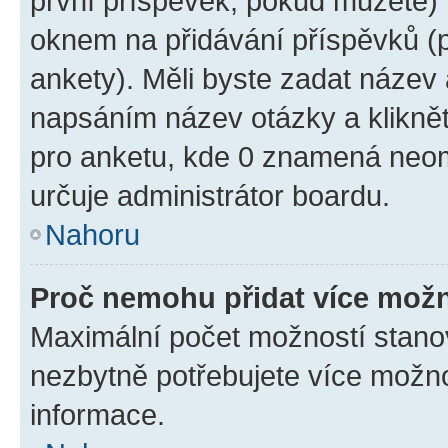
první příspěvek, pokud můžete) m
oknem na přidávání příspěvků (p
ankety). Měli byste zadat název
napsáním název otázky a klikně
pro anketu, kde 0 znamená neom
určuje administrátor boardu.
Nahoru
Proč nemohu přidat více možn
Maximální počet možností stanov
nezbytně potřebujete více možnos
informace.