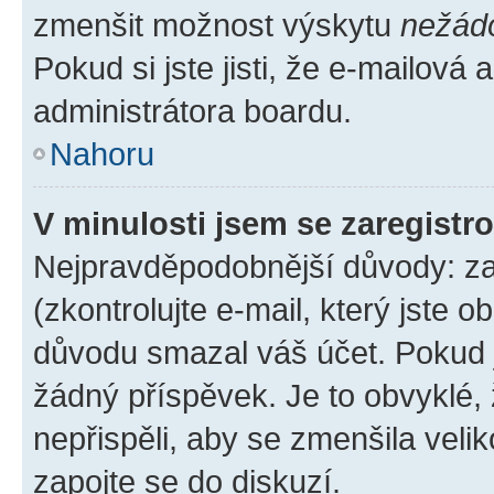
zmenšit možnost výskytu
nežád
Pokud si jste jisti, že e-mailová a
administrátora boardu.
Nahoru
V minulosti jsem se zaregistr
Nejpravděpodobnější důvody: zad
(zkontrolujte e-mail, který jste o
důvodu smazal váš účet. Pokud je
žádný příspěvek. Je to obvyklé, ž
nepřispěli, aby se zmenšila veli
zapojte se do diskuzí.