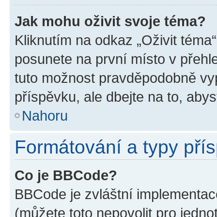
Jak mohu oživit svoje téma?
Kliknutím na odkaz „Oživit téma“
posunete na první místo v přehle
tuto možnost pravděpodobně vyp
příspěvku, ale dbejte na to, abyst
Nahoru
Formátování a typy pří
Co je BBCode?
BBCode je zvláštní implementace
(můžete toto nepovolit pro jedn