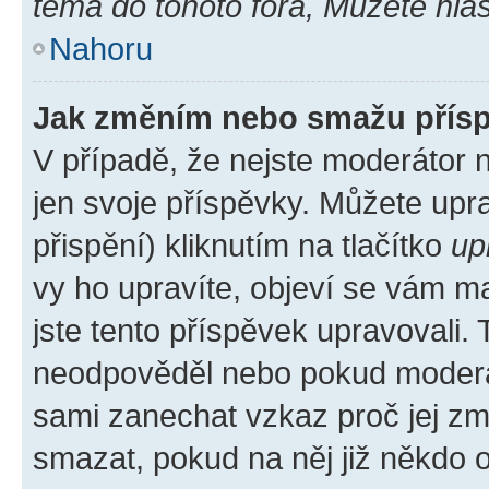
téma do tohoto fóra, Můžete hlas
Nahoru
Jak změním nebo smažu přís
V případě, že nejste moderátor 
jen svoje příspěvky. Můžete up
přispění) kliknutím na tlačítko
up
vy ho upravíte, objeví se vám ma
jste tento příspěvek upravovali.
neodpověděl nebo pokud moderátor
sami zanechat vzkaz proč jej zm
smazat, pokud na něj již někdo 