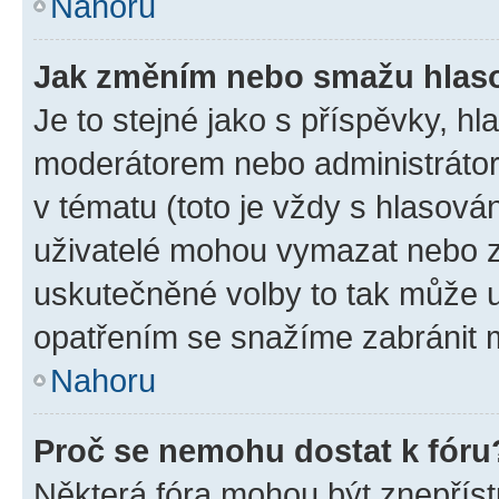
Nahoru
Jak změním nebo smažu hlas
Je to stejné jako s příspěvky, 
moderátorem nebo administrátore
v tématu (toto je vždy s hlasov
uživatelé mohou vymazat nebo zm
uskutečněné volby to tak může u
opatřením se snažíme zabránit m
Nahoru
Proč se nemohu dostat k fóru
Některá fóra mohou být znepříst