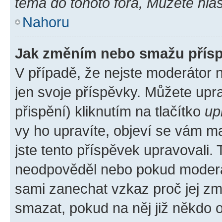
téma do tohoto fóra, Můžete hlas
Nahoru
Jak změním nebo smažu přís
V případě, že nejste moderátor 
jen svoje příspěvky. Můžete up
přispění) kliknutím na tlačítko
up
vy ho upravíte, objeví se vám ma
jste tento příspěvek upravovali.
neodpověděl nebo pokud moderátor
sami zanechat vzkaz proč jej zm
smazat, pokud na něj již někdo 