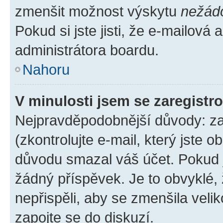
zmenšit možnost výskytu
nežád
Pokud si jste jisti, že e-mailová a
administrátora boardu.
Nahoru
V minulosti jsem se zaregistr
Nejpravděpodobnější důvody: zad
(zkontrolujte e-mail, který jste o
důvodu smazal váš účet. Pokud je
žádný příspěvek. Je to obvyklé, ž
nepřispěli, aby se zmenšila veli
zapojte se do diskuzí.