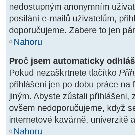
nedostupným anonymním uživatel
posílání e-mailů uživatelům, přih
doporučujeme. Zabere to jen pár 
Nahoru
Proč jsem automaticky odhlá
Pokud nezaškrtnete tlačítko
Přih
přihlášeni jen po dobu práce na 
jiným. Abyste zůstali přihlášeni, 
ovšem nedoporučujeme, když se p
internetové kavárně, univerzitě a
Nahoru