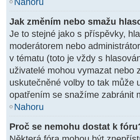
Nahoru
Jak změním nebo smažu hlas
Je to stejné jako s příspěvky, 
moderátorem nebo administrátore
v tématu (toto je vždy s hlasov
uživatelé mohou vymazat nebo zm
uskutečněné volby to tak může u
opatřením se snažíme zabránit m
Nahoru
Proč se nemohu dostat k fóru
Některá fóra mohou být znepříst