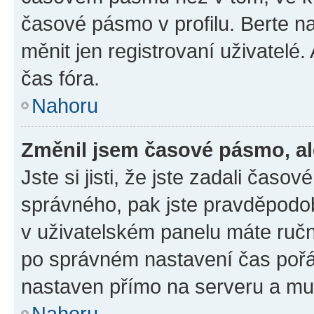
časové pásmo v profilu. Berte 
měnit jen registrovaní uživatel
čas fóra.
Nahoru
Změnil jsem časové pásmo, ale
Jste si jisti, že jste zadali čas
správného, pak jste pravděpodob
v uživatelském panelu máte ruč
po správném nastavení čas poř
nastaven přímo na serveru a mu
Nahoru