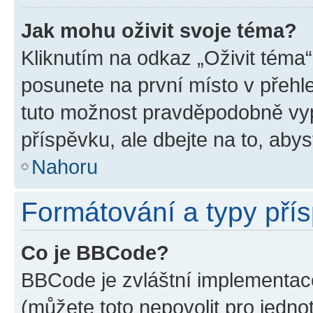
Jak mohu oživit svoje téma?
Kliknutím na odkaz „Oživit téma“
posunete na první místo v přehle
tuto možnost pravděpodobně vyp
příspěvku, ale dbejte na to, abyst
Nahoru
Formátování a typy pří
Co je BBCode?
BBCode je zvláštní implementace
(můžete toto nepovolit pro jedn