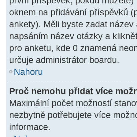
první příspěvek, pokud můžete) m
oknem na přidávání příspěvků (p
ankety). Měli byste zadat název
napsáním název otázky a klikně
pro anketu, kde 0 znamená neom
určuje administrátor boardu.
Nahoru
Proč nemohu přidat více možn
Maximální počet možností stanov
nezbytně potřebujete více možnos
informace.