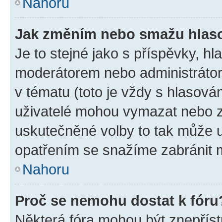
Nahoru
Jak změním nebo smažu hlas
Je to stejné jako s příspěvky, 
moderátorem nebo administrátore
v tématu (toto je vždy s hlasov
uživatelé mohou vymazat nebo zm
uskutečněné volby to tak může u
opatřením se snažíme zabránit m
Nahoru
Proč se nemohu dostat k fóru
Některá fóra mohou být znepříst