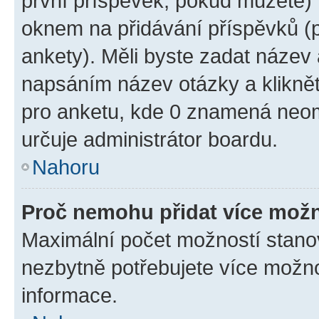
první příspěvek, pokud můžete) m
oknem na přidávání příspěvků (p
ankety). Měli byste zadat název
napsáním název otázky a klikně
pro anketu, kde 0 znamená neom
určuje administrátor boardu.
Nahoru
Proč nemohu přidat více možn
Maximální počet možností stanov
nezbytně potřebujete více možnos
informace.