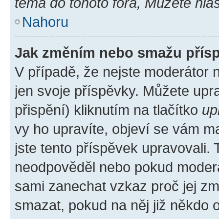
téma do tohoto fóra, Můžete hlas
Nahoru
Jak změním nebo smažu přís
V případě, že nejste moderátor 
jen svoje příspěvky. Můžete up
přispění) kliknutím na tlačítko
up
vy ho upravíte, objeví se vám ma
jste tento příspěvek upravovali.
neodpověděl nebo pokud moderátor
sami zanechat vzkaz proč jej zm
smazat, pokud na něj již někdo 