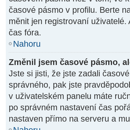
časové pásmo v profilu. Berte 
měnit jen registrovaní uživatel
čas fóra.
Nahoru
Změnil jsem časové pásmo, ale
Jste si jisti, že jste zadali čas
správného, pak jste pravděpodob
v uživatelském panelu máte ruč
po správném nastavení čas poř
nastaven přímo na serveru a mu
Nahoru