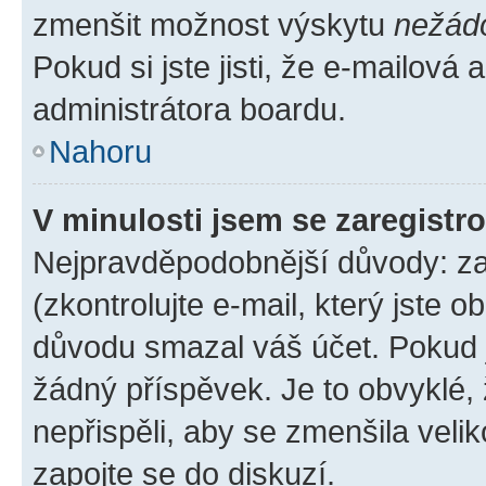
zmenšit možnost výskytu
nežád
Pokud si jste jisti, že e-mailová a
administrátora boardu.
Nahoru
V minulosti jsem se zaregistr
Nejpravděpodobnější důvody: zad
(zkontrolujte e-mail, který jste o
důvodu smazal váš účet. Pokud je
žádný příspěvek. Je to obvyklé, ž
nepřispěli, aby se zmenšila veli
zapojte se do diskuzí.