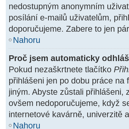
nedostupným anonymním uživatel
posílání e-mailů uživatelům, přih
doporučujeme. Zabere to jen pár 
Nahoru
Proč jsem automaticky odhlá
Pokud nezaškrtnete tlačítko
Přih
přihlášeni jen po dobu práce na 
jiným. Abyste zůstali přihlášeni, 
ovšem nedoporučujeme, když se p
internetové kavárně, univerzitě a
Nahoru