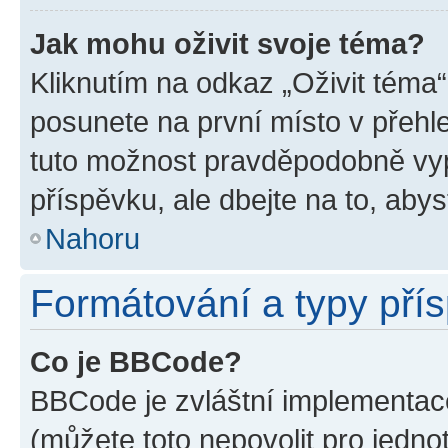
Jak mohu oživit svoje téma?
Kliknutím na odkaz „Oživit téma“
posunete na první místo v přehle
tuto možnost pravděpodobně vyp
příspěvku, ale dbejte na to, abyst
Nahoru
Formátování a typy pří
Co je BBCode?
BBCode je zvláštní implementace
(můžete toto nepovolit pro jedn