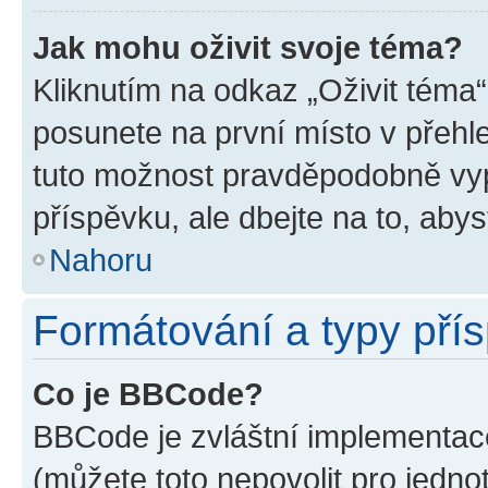
Jak mohu oživit svoje téma?
Kliknutím na odkaz „Oživit téma“
posunete na první místo v přehle
tuto možnost pravděpodobně vyp
příspěvku, ale dbejte na to, abyst
Nahoru
Formátování a typy pří
Co je BBCode?
BBCode je zvláštní implementace
(můžete toto nepovolit pro jedn