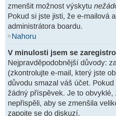
zmenšit možnost výskytu
nežád
Pokud si jste jisti, že e-mailová a
administrátora boardu.
Nahoru
V minulosti jsem se zaregistr
Nejpravděpodobnější důvody: zad
(zkontrolujte e-mail, který jste o
důvodu smazal váš účet. Pokud je
žádný příspěvek. Je to obvyklé, ž
nepřispěli, aby se zmenšila veli
zapojte se do diskuzí.