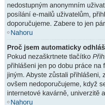
nedostupným anonymním uživatel
posílání e-mailů uživatelům, přih
doporučujeme. Zabere to jen pár 
Nahoru
Proč jsem automaticky odhlá
Pokud nezaškrtnete tlačítko
Přih
přihlášeni jen po dobu práce na 
jiným. Abyste zůstali přihlášeni, 
ovšem nedoporučujeme, když se p
internetové kavárně, univerzitě a
Nahoru