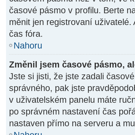
časové pásmo v profilu. Berte 
měnit jen registrovaní uživatel
čas fóra.
Nahoru
Změnil jsem časové pásmo, ale
Jste si jisti, že jste zadali čas
správného, pak jste pravděpodob
v uživatelském panelu máte ruč
po správném nastavení čas poř
nastaven přímo na serveru a mu
Nahoru