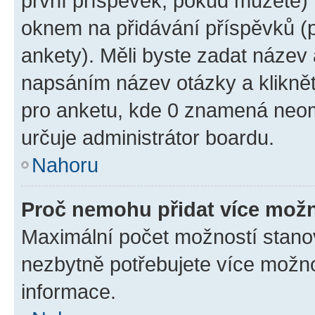
první příspěvek, pokud můžete) m
oknem na přidávání příspěvků (p
ankety). Měli byste zadat název
napsáním název otázky a klikně
pro anketu, kde 0 znamená neom
určuje administrátor boardu.
Nahoru
Proč nemohu přidat více možn
Maximální počet možností stanov
nezbytně potřebujete více možnos
informace.