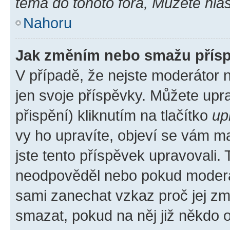
téma do tohoto fóra, Můžete hlas
Nahoru
Jak změním nebo smažu přís
V případě, že nejste moderátor 
jen svoje příspěvky. Můžete up
přispění) kliknutím na tlačítko
up
vy ho upravíte, objeví se vám ma
jste tento příspěvek upravovali.
neodpověděl nebo pokud moderátor
sami zanechat vzkaz proč jej zm
smazat, pokud na něj již někdo 