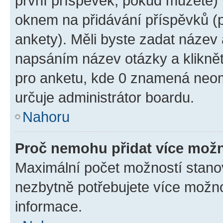
první příspěvek, pokud můžete) m
oknem na přidávání příspěvků (p
ankety). Měli byste zadat název
napsáním název otázky a klikně
pro anketu, kde 0 znamená neom
určuje administrátor boardu.
Nahoru
Proč nemohu přidat více možn
Maximální počet možností stanov
nezbytně potřebujete více možnos
informace.