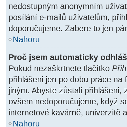
nedostupným anonymním uživatel
posílání e-mailů uživatelům, přih
doporučujeme. Zabere to jen pár 
Nahoru
Proč jsem automaticky odhlá
Pokud nezaškrtnete tlačítko
Přih
přihlášeni jen po dobu práce na 
jiným. Abyste zůstali přihlášeni, 
ovšem nedoporučujeme, když se p
internetové kavárně, univerzitě a
Nahoru