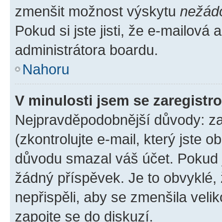
zmenšit možnost výskytu
nežád
Pokud si jste jisti, že e-mailová a
administrátora boardu.
Nahoru
V minulosti jsem se zaregistr
Nejpravděpodobnější důvody: zad
(zkontrolujte e-mail, který jste o
důvodu smazal váš účet. Pokud je
žádný příspěvek. Je to obvyklé, ž
nepřispěli, aby se zmenšila veli
zapojte se do diskuzí.