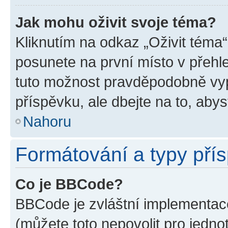
Jak mohu oživit svoje téma?
Kliknutím na odkaz „Oživit téma“
posunete na první místo v přehle
tuto možnost pravděpodobně vyp
příspěvku, ale dbejte na to, abyst
Nahoru
Formátování a typy pří
Co je BBCode?
BBCode je zvláštní implementace
(můžete toto nepovolit pro jedn