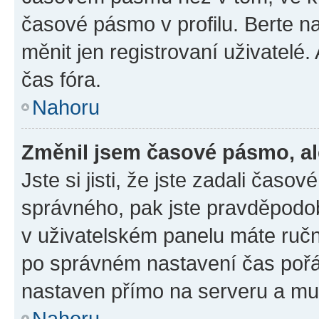
časové pásmo v profilu. Berte 
měnit jen registrovaní uživatel
čas fóra.
Nahoru
Změnil jsem časové pásmo, ale
Jste si jisti, že jste zadali čas
správného, pak jste pravděpodob
v uživatelském panelu máte ruč
po správném nastavení čas poř
nastaven přímo na serveru a mu
Nahoru