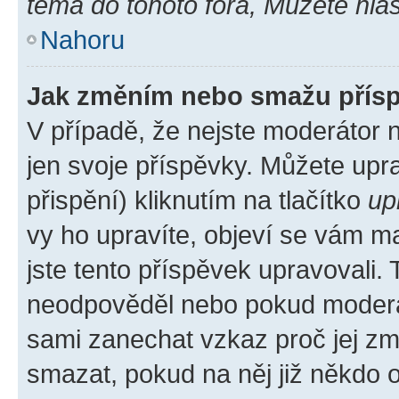
téma do tohoto fóra, Můžete hlas
Nahoru
Jak změním nebo smažu přís
V případě, že nejste moderátor 
jen svoje příspěvky. Můžete up
přispění) kliknutím na tlačítko
up
vy ho upravíte, objeví se vám ma
jste tento příspěvek upravovali.
neodpověděl nebo pokud moderátor
sami zanechat vzkaz proč jej zm
smazat, pokud na něj již někdo 