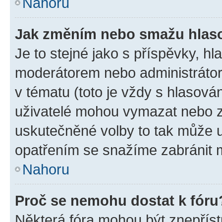
Nahoru
Jak změním nebo smažu hlas
Je to stejné jako s příspěvky, 
moderátorem nebo administrátore
v tématu (toto je vždy s hlasov
uživatelé mohou vymazat nebo zm
uskutečněné volby to tak může u
opatřením se snažíme zabránit m
Nahoru
Proč se nemohu dostat k fóru
Některá fóra mohou být znepříst