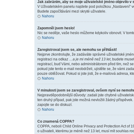
Jak zabráním, aby se moje uživatelské jméno objevilo v
V Uživatelském panelu najdete pod položkou „Nastavení“ 
Budete započítáváni mezi skryté uživatele.
Nahoru
Zapomněl jsem heslo!
Nic se neděje, vaše heslo můžeme kdykoliv obnovit. V tomto
Nahoru
Zaregistroval jsem se, ale nemohu se přihlásit!
Nejprve zkontrolujte, že zadáváte správné uživatelské jmén
registraci na odkaz
…a je mi méně než 13 let
, budete muset
registrací, buď Vámi, nebo administrátorem před tím, než se 
pokud jste tento e-mail neobdrželi, ujistěte se, že vámi z
pouze obtěžovat. Pokud si jste jisti, že e-mailová adresa, kte
Nahoru
V minulosti jsem se zaregistroval, ovšem nyní se nemohu 
Nejpravděpodobnější důvody: zadali jste chybné uživatelské 
ten druhý případ, pak jste možná nevložili žádný příspěvek. 
zapojte se do diskuzí.
Nahoru
Co znamená COPPA?
COPPA, neboli Child Online Privacy and Protection Act of 1
o uživateli, kterému je méně než 13 let, musí mít souhlas rod