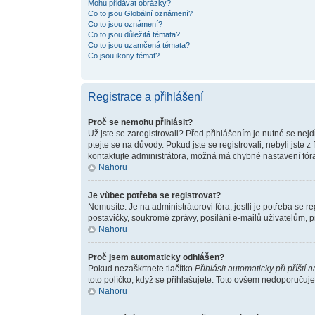
Mohu přidávat obrázky?
Co to jsou Globální oznámení?
Co to jsou oznámení?
Co to jsou důležitá témata?
Co to jsou uzamčená témata?
Co jsou ikony témat?
Registrace a přihlášení
Proč se nemohu přihlásit?
Už jste se zaregistrovali? Před přihlášením je nutné se nej
ptejte se na důvody. Pokud jste se registrovali, nebyli jste
kontaktujte administrátora, možná má chybné nastavení fóra
Nahoru
Je vůbec potřeba se registrovat?
Nemusíte. Je na administrátorovi fóra, jestli je potřeba s
postavičky, soukromé zprávy, posílání e-mailů uživatelům, př
Nahoru
Proč jsem automaticky odhlášen?
Pokud nezaškrtnete tlačítko
Přihlásit automaticky při příští 
toto políčko, když se přihlašujete. Toto ovšem nedoporučujem
Nahoru