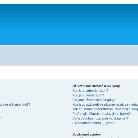
Uživatelské úrovně a skupiny
Kdo jsou administrátoři?
Kdo jsou moderátoři?
Co jsou uživatelské skupiny?
právě přihlášených?
Kde jsou uživatelské skupiny a jak se mohu
Jak se stanu moderátorem uživatelské sku
Proč mají některé skupiny jinou barvu?
!
Co je „Výchozí uživatelská skupina“?
Co znamená odkaz „Tým“?
Soukromé zprávy