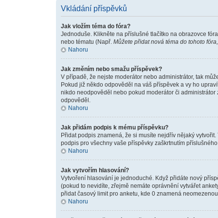
Vkládání příspěvků
Jak vložím téma do fóra?
Jednoduše. Klikněte na příslušné tlačítko na obrazovce fór
nebo tématu (Např.
Můžete přidat nová téma do tohoto fóra,
Nahoru
Jak změním nebo smažu příspěvek?
V případě, že nejste moderátor nebo administrátor, tak můž
Pokud již někdo odpověděl na váš příspěvek a vy ho upravíte
nikdo neodpověděl nebo pokud moderátor či administrátor zm
odpověděl.
Nahoru
Jak přidám podpis k mému příspěvku?
Přidat podpis znamená, že si musíte nejdřív nějaký vytvořit.
podpis pro všechny vaše příspěvky zaškrtnutím příslušného 
Nahoru
Jak vytvořím hlasování?
Vytvoření hlasování je jednoduché. Když přidáte nový přísp
(pokud to nevidíte, zřejmě nemáte oprávnění vytvářet anket
přidat časový limit pro anketu, kde 0 znamená neomezenou 
Nahoru