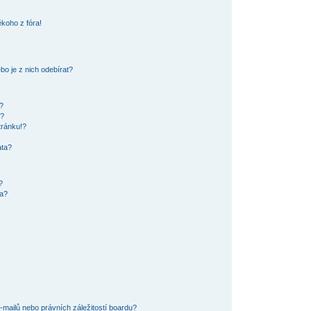
koho z fóra!
o je z nich odebírat?
?
ů?
tránku!?
ata?
?
ra?
mailů nebo právních záležitostí boardu?