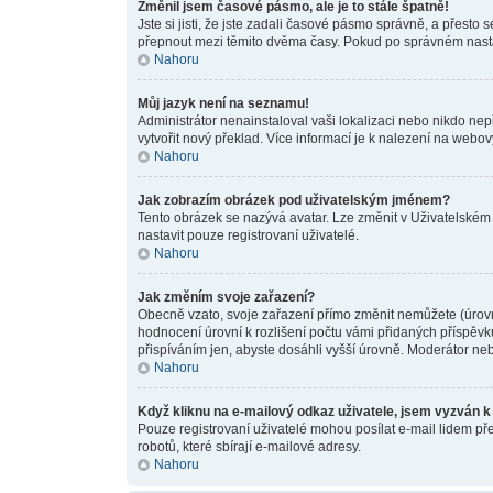
Změnil jsem časové pásmo, ale je to stále špatně!
Jste si jisti, že jste zadali časové pásmo správně, a přesto
přepnout mezi těmito dvěma časy. Pokud po správném nast
Nahoru
Můj jazyk není na seznamu!
Administrátor nenainstaloval vaši lokalizaci nebo nikdo ne
vytvořit nový překlad. Více informací je k nalezení na webo
Nahoru
Jak zobrazím obrázek pod uživatelským jménem?
Tento obrázek se nazývá avatar. Lze změnit v Uživatelském 
nastavit pouze registrovaní uživatelé.
Nahoru
Jak změním svoje zařazení?
Obecně vzato, svoje zařazení přímo změnit nemůžete (úrovn
hodnocení úrovní k rozlišení počtu vámi přidaných příspěvků
přispíváním jen, abyste dosáhli vyšší úrovně. Moderátor neb
Nahoru
Když kliknu na e-mailový odkaz uživatele, jsem vyzván k 
Pouze registrovaní uživatelé mohou posílat e-mail lidem př
robotů, které sbírají e-mailové adresy.
Nahoru