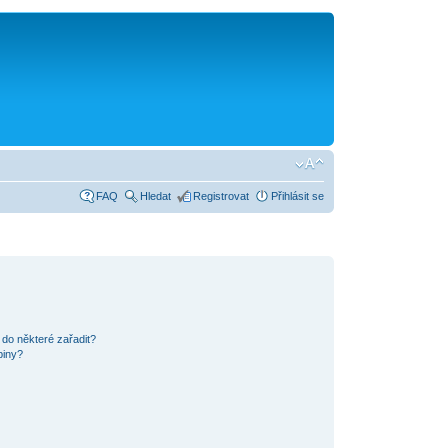
FAQ
Hledat
Registrovat
Přihlásit se
 do některé zařadit?
piny?