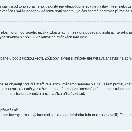
 se čas liší od toho správného, pak jste pravděpodobně špatně nastavili letní nebo 
avení čas pořád neodpovídá tomu současnému, je čas špatně nastaven přímo na se
přeložil fórum do vašeho jazyka. Zkuste administrátora požádat o instalaci vašeho 
vých stránkách phpBB (viz odkaz na stránkách fóra dole).
panelu pod záložkou Profil. Způsoby jakými si můžete upravit avatar závisí na adm
ě se objevují pod vaším uživatelským jménem v tématech a na vašem profilu, což z
 a k identifikaci určitých uživatelů, např. označení moderátorů a administrátorů m
o administrátor pak může počet vašich příspěvků snížit.
přihlášení!
es nastavený e-mailový formulář (pokud administrátor tuto možnost povolil). Toto 