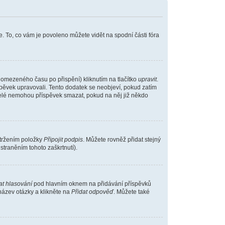
. To, co vám je povoleno můžete vidět na spodní části fóra
 omezeného času po přispění) kliknutím na tlačítko
upravit
.
íspěvek upravovali. Tento dodatek se neobjeví, pokud zatím
atelé nemohou příspěvek smazat, pokud na něj již někdo
atržením položky
Připojit podpis
. Můžete rovněž přidat stejný
traněním tohoto zaškrtnutí).
at hlasování
pod hlavním oknem na přidávání příspěvků
název otázky a klikněte na
Přidat odpověď
. Můžete také