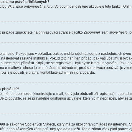
 seznamu právě přihlášených?
volbu
Skrýt moji přítomnost na fóru
. Volbou možnosti
Ano
aktivujete tuto funkci. Onli
 případě zmáčkněte na přihlašovací stránce tlačítko
Zapomněl jsem svoje heslo
, 
o a heslo. Pokud jsou v pořádku, pak se mohla odehrát jedna z následujících dvou 
 následovat zaslané instrukce. Pokud toto není ten případ, pak váš účet musí být a
budete moci přihlásit. Když jste se registrovali, byli byste k tomuto vyzváni. Poku
adaná e-mailová adresa je platná. Jedním důvodem, proč se aktivace používá, je zme
rou jste použili je platná, kontaktujte administrátora boardu.
přihlásit?!
jméno nebo heslo (zkontrolujte e-mail, který jste obdrželi při registraci) nebo adm
Je to obvyklé, že se pravidelně odstraňují uživatelé, kteří ničím nepřispěli, aby se
998 je zákon ve Spojených Státech, který má za úkol chránit mládež na internetu. S
ičů nebo zákonných zástupců, aby tyto data uložil. Tento zákon však platí pouze v juri