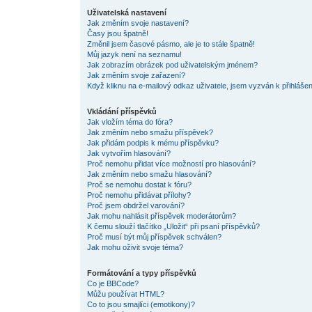
Uživatelská nastavení
Jak změním svoje nastavení?
Časy jsou špatně!
Změnil jsem časové pásmo, ale je to stále špatně!
Můj jazyk není na seznamu!
Jak zobrazím obrázek pod uživatelským jménem?
Jak změním svoje zařazení?
Když kliknu na e-mailový odkaz uživatele, jsem vyzván k přihlášen
Vkládání příspěvků
Jak vložím téma do fóra?
Jak změním nebo smažu příspěvek?
Jak přidám podpis k mému příspěvku?
Jak vytvořím hlasování?
Proč nemohu přidat více možností pro hlasování?
Jak změním nebo smažu hlasování?
Proč se nemohu dostat k fóru?
Proč nemohu přidávat přílohy?
Proč jsem obdržel varování?
Jak mohu nahlásit příspěvek moderátorům?
K čemu slouží tlačítko „Uložit“ při psaní příspěvků?
Proč musí být můj příspěvek schválen?
Jak mohu oživit svoje téma?
Formátování a typy příspěvků
Co je BBCode?
Můžu používat HTML?
Co to jsou smajlíci (emotikony)?