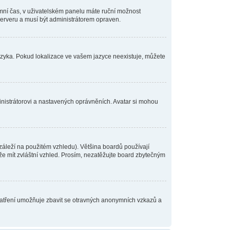
zimní čas, v uživatelském panelu máte ruční možnost
rveru a musí být administrátorem opraven.
jazyka. Pokud lokalizace ve vašem jazyce neexistuje, můžete
inistrátorovi a nastavených oprávněních. Avatar si mohou
áleží na použitém vzhledu). Většina boardů používají
ůže mít zvláštní vzhled. Prosím, nezatěžujte board zbytečným
opatření umožňuje zbavit se otravných anonymních vzkazů a