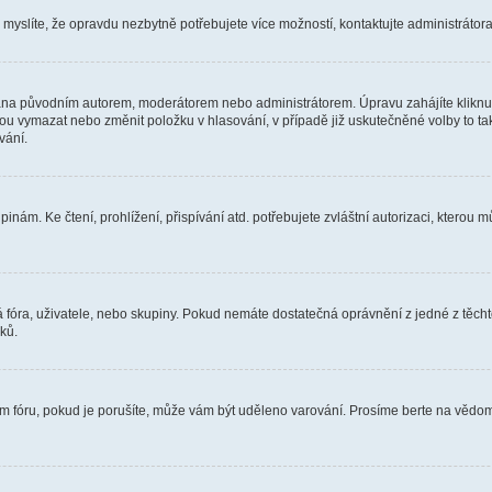
myslíte, že opravdu nezbytně potřebujete více možností, kontaktujte administrátora 
ána původním autorem, moderátorem nebo administrátorem. Úpravu zahájíte kliknutí
u vymazat nebo změnit položku v hlasování, v případě již uskutečněné volby to tak
vání.
nám. Ke čtení, prohlížení, přispívání atd. potřebujete zvláštní autorizaci, kterou m
á fóra, uživatele, nebo skupiny. Pokud nemáte dostatečná oprávnění z jedné z těcht
ků.
ém fóru, pokud je porušíte, může vám být uděleno varování. Prosíme berte na vědom