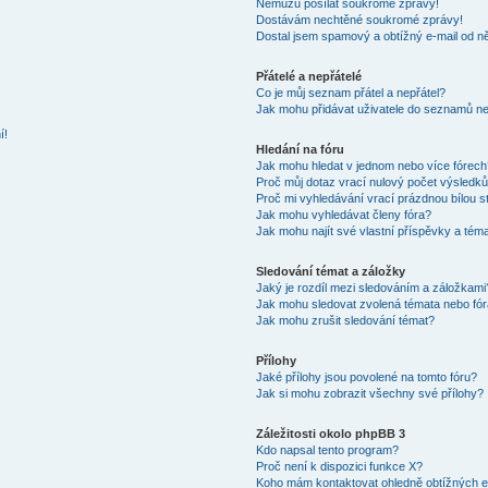
Nemůžu posílat soukromé zprávy!
Dostávám nechtěné soukromé zprávy!
Dostal jsem spamový a obtížný e-mail od ně
Přátelé a nepřátelé
Co je můj seznam přátel a nepřátel?
Jak mohu přidávat uživatele do seznamů neb
í!
Hledání na fóru
Jak mohu hledat v jednom nebo více fórech
Proč můj dotaz vrací nulový počet výsledk
Proč mi vyhledávání vrací prázdnou bílou s
Jak mohu vyhledávat členy fóra?
Jak mohu najít své vlastní příspěvky a tém
Sledování témat a záložky
Jaký je rozdíl mezi sledováním a záložkami
Jak mohu sledovat zvolená témata nebo fó
Jak mohu zrušit sledování témat?
Přílohy
Jaké přílohy jsou povolené na tomto fóru?
Jak si mohu zobrazit všechny své přílohy?
Záležitosti okolo phpBB 3
Kdo napsal tento program?
Proč není k dispozici funkce X?
Koho mám kontaktovat ohledně obtížných e-