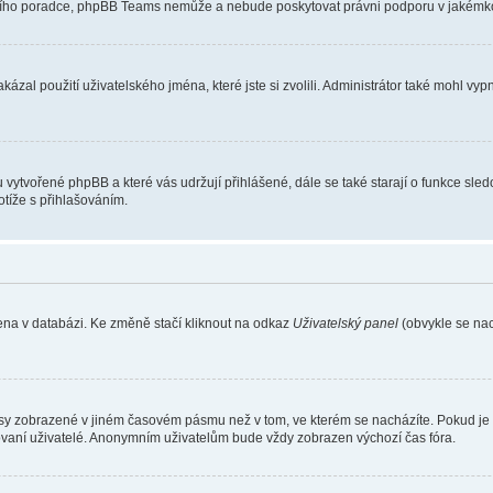
vního poradce, phpBB Teams nemůže a nebude poskytovat právni podporu v jakémkol
ázal použití uživatelského jména, které jste si zvolili. Administrátor také mohl vy
u vytvořené phpBB a které vás udržují přihlášené, dále se také starají o funkce sle
tíže s přihlašováním.
ena v databázi. Ke změně stačí kliknout na odkaz
Uživatelský panel
(obvykle se nac
asy zobrazené v jiném časovém pásmu než v tom, ve kterém se nacházíte. Pokud je t
ovaní uživatelé. Anonymním uživatelům bude vždy zobrazen výchozí čas fóra.