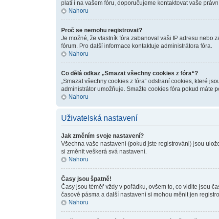
platí i na vašem fóru, doporučujeme kontaktovat vaše prá
Nahoru
Proč se nemohu registrovat?
Je možné, že vlastník fóra zabanoval vaši IP adresu nebo zak
fórum. Pro další informace kontaktuje administrátora fóra.
Nahoru
Co dělá odkaz „Smazat všechny cookies z fóra“?
„Smazat všechny cookies z fóra“ odstraní cookies, které jso
administrátor umožňuje. Smažte cookies fóra pokud máte po
Nahoru
Uživatelská nastavení
Jak změním svoje nastavení?
Všechna vaše nastavení (pokud jste registrováni) jsou ulož
si změnit veškerá svá nastavení.
Nahoru
Časy jsou špatně!
Časy jsou téměř vždy v pořádku, ovšem to, co vidíte jsou č
časové pásma a další nastavení si mohou měnit jen registr
Nahoru