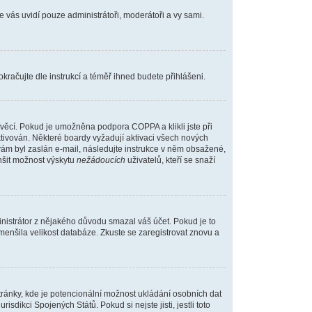
ne vás uvidí pouze administrátoři, moderátoři a vy sami.
pokračujte dle instrukcí a téměř ihned budete přihlášeni.
věcí. Pokud je umožněna podpora COPPA a klikli jste při
ktivován. Některé boardy vyžadují aktivaci všech nových
d vám byl zaslán e-mail, následujte instrukce v něm obsažené,
nšit možnost výskytu
nežádoucích
uživatelů, kteří se snaží
inistrátor z nějakého důvodu smazal váš účet. Pokud je to
 zmenšila velikost databáze. Zkuste se zaregistrovat znovu a
tránky, kde je potencionální možnost ukládání osobních dat
sdikci Spojených Států. Pokud si nejste jisti, jestli toto