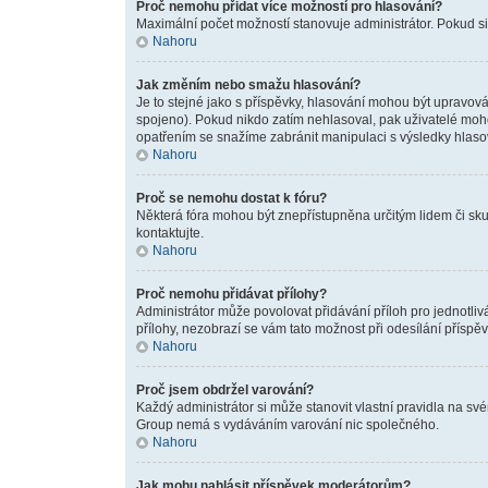
Proč nemohu přidat více možností pro hlasování?
Maximální počet možností stanovuje administrátor. Pokud si 
Nahoru
Jak změním nebo smažu hlasování?
Je to stejné jako s příspěvky, hlasování mohou být upravov
spojeno). Pokud nikdo zatím nehlasoval, pak uživatelé moho
opatřením se snažíme zabránit manipulaci s výsledky hlaso
Nahoru
Proč se nemohu dostat k fóru?
Některá fóra mohou být znepřístupněna určitým lidem či skupi
kontaktujte.
Nahoru
Proč nemohu přidávat přílohy?
Administrátor může povolovat přidávání příloh pro jednotliv
přílohy, nezobrazí se vám tato možnost při odesílání příspěv
Nahoru
Proč jsem obdržel varování?
Každý administrátor si může stanovit vlastní pravidla na sv
Group nemá s vydáváním varování nic společného.
Nahoru
Jak mohu nahlásit příspěvek moderátorům?