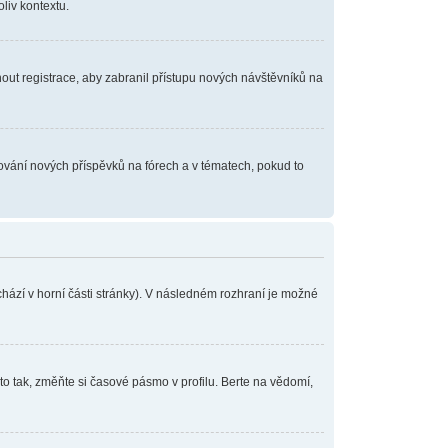
iv kontextu.
pnout registrace, aby zabranil přístupu nových návštěvníků na
dování nových příspěvků na fórech a v tématech, pokud to
hází v horní části stránky). V následném rozhraní je možné
o tak, změňte si časové pásmo v profilu. Berte na vědomí,