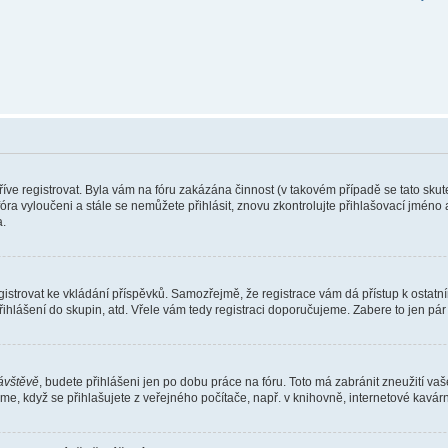
dříve registrovat. Byla vám na fóru zakázána činnost (v takovém případě se tato sku
 z fóra vyloučeni a stále se nemůžete přihlásit, znovu zkontrolujte přihlašovací jmén
.
e registrovat ke vkládání příspěvků. Samozřejmě, že registrace vám dá přístup k os
ihlášení do skupin, atd. Vřele vám tedy registraci doporučujeme. Zabere to jen pár 
návštěvě
, budete přihlášeni jen po dobu práce na fóru. Toto má zabránit zneužití vaš
e, když se přihlašujete z veřejného počítače, např. v knihovně, internetové kavárně