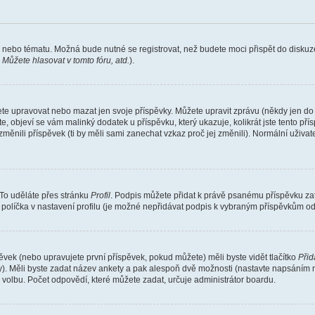
a nebo tématu. Možná bude nutné se registrovat, než budete moci přispět do diskuze
 Můžete hlasovat v tomto fóru, atd.
).
ete upravovat nebo mazat jen svoje příspěvky. Můžete upravit zprávu (někdy jen do
, objeví se vám malinký dodatek u příspěvku, který ukazuje, kolikrát jste tento př
ěnili příspěvek (ti by měli sami zanechat vzkaz proč jej změnili). Normální uživ
 To uděláte přes stránku
Profil
. Podpis můžete přidat k právě psanému příspěvku z
políčka v nastavení profilu (je možné nepřidávat podpis k vybraným příspěvkům ods
ěvek (nebo upravujete první příspěvek, pokud můžete) měli byste vidět tlačítko
Přid
y). Měli byste zadat název ankety a pak alespoň dvě možnosti (nastavte napsáním 
volbu. Počet odpovědí, které můžete zadat, určuje administrátor boardu.