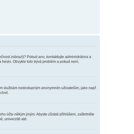
tečnost zobrazí)? Pokud ano, kontaktujte administrátora a
o a heslo. Obvykle toto bývá problém a pokud není,
tatním službám nedostupným anonymním uživatelům, jako např.
chvil.
eho účtu někým jiným. Abyste zůstali přihlášeni, zaškrtněte
, univerzitě atd.