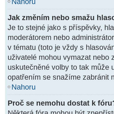
Nahoru
Jak změním nebo smažu hlas
Je to stejné jako s příspěvky, 
moderátorem nebo administrátore
v tématu (toto je vždy s hlasov
uživatelé mohou vymazat nebo zm
uskutečněné volby to tak může u
opatřením se snažíme zabránit m
Nahoru
Proč se nemohu dostat k fóru
Některá fóra mohou být znepříst