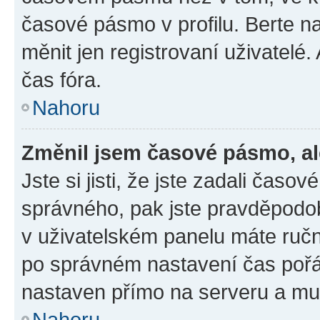
časové pásmo v profilu. Berte 
měnit jen registrovaní uživatel
čas fóra.
Nahoru
Změnil jsem časové pásmo, ale
Jste si jisti, že jste zadali čas
správného, pak jste pravděpodob
v uživatelském panelu máte ruč
po správném nastavení čas poř
nastaven přímo na serveru a mu
Nahoru