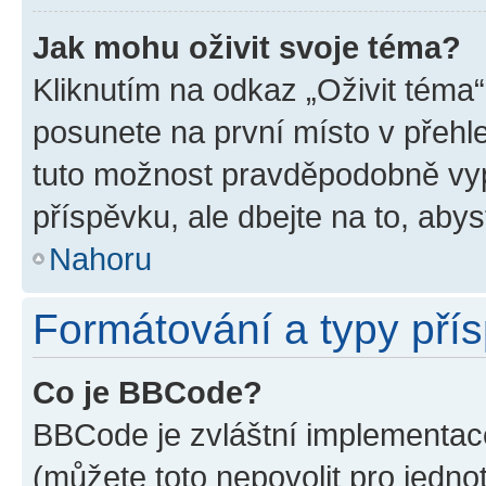
Jak mohu oživit svoje téma?
Kliknutím na odkaz „Oživit téma“
posunete na první místo v přehle
tuto možnost pravděpodobně vyp
příspěvku, ale dbejte na to, abyst
Nahoru
Formátování a typy pří
Co je BBCode?
BBCode je zvláštní implementace
(můžete toto nepovolit pro jedn