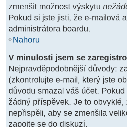
zmenšit možnost výskytu
nežád
Pokud si jste jisti, že e-mailová a
administrátora boardu.
Nahoru
V minulosti jsem se zaregistr
Nejpravděpodobnější důvody: zad
(zkontrolujte e-mail, který jste o
důvodu smazal váš účet. Pokud je
žádný příspěvek. Je to obvyklé, ž
nepřispěli, aby se zmenšila veli
zapojte se do diskuzí.