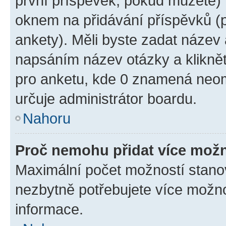
první příspěvek, pokud můžete) m
oknem na přidávání příspěvků (p
ankety). Měli byste zadat název
napsáním název otázky a klikně
pro anketu, kde 0 znamená neom
určuje administrátor boardu.
Nahoru
Proč nemohu přidat více možn
Maximální počet možností stanov
nezbytně potřebujete více možnos
informace.