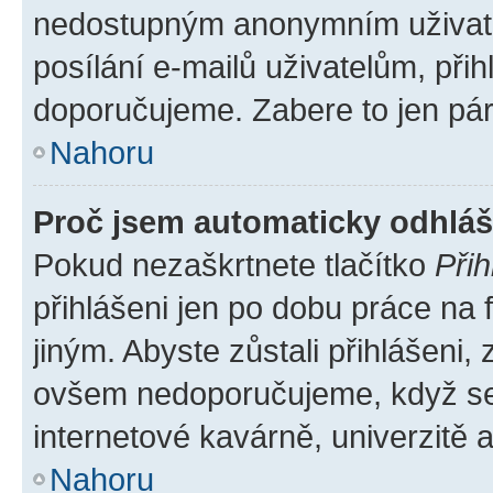
nedostupným anonymním uživatel
posílání e-mailů uživatelům, přih
doporučujeme. Zabere to jen pár 
Nahoru
Proč jsem automaticky odhlá
Pokud nezaškrtnete tlačítko
Přih
přihlášeni jen po dobu práce na 
jiným. Abyste zůstali přihlášeni, 
ovšem nedoporučujeme, když se p
internetové kavárně, univerzitě a
Nahoru