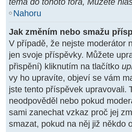
téma do tohoto fóra, Můžete hlas
Nahoru
Jak změním nebo smažu přís
V případě, že nejste moderátor 
jen svoje příspěvky. Můžete up
přispění) kliknutím na tlačítko
up
vy ho upravíte, objeví se vám ma
jste tento příspěvek upravovali.
neodpověděl nebo pokud moderátor
sami zanechat vzkaz proč jej zm
smazat, pokud na něj již někdo 