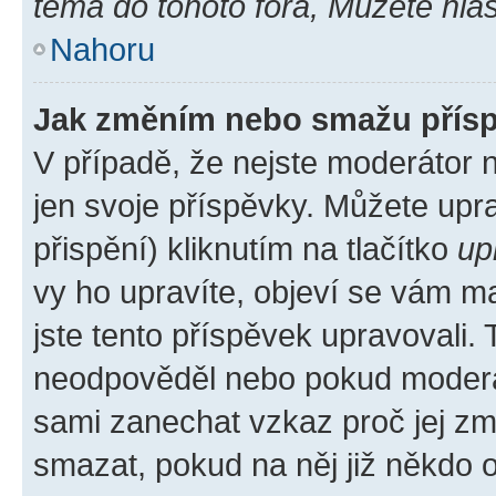
téma do tohoto fóra, Můžete hlas
Nahoru
Jak změním nebo smažu přís
V případě, že nejste moderátor 
jen svoje příspěvky. Můžete up
přispění) kliknutím na tlačítko
up
vy ho upravíte, objeví se vám ma
jste tento příspěvek upravovali.
neodpověděl nebo pokud moderátor
sami zanechat vzkaz proč jej zm
smazat, pokud na něj již někdo 