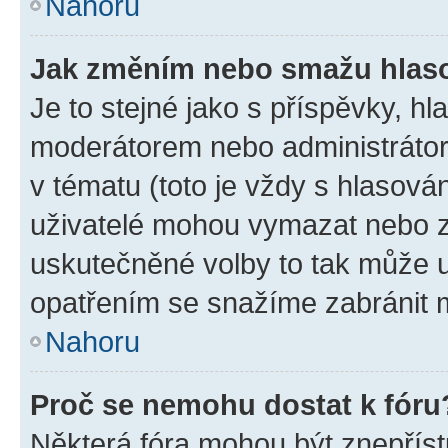
Nahoru
Jak změním nebo smažu hlas
Je to stejné jako s příspěvky, 
moderátorem nebo administrátore
v tématu (toto je vždy s hlasov
uživatelé mohou vymazat nebo zm
uskutečněné volby to tak může u
opatřením se snažíme zabránit m
Nahoru
Proč se nemohu dostat k fóru
Některá fóra mohou být znepříst