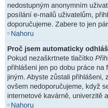
nedostupným anonymním uživatel
posílání e-mailů uživatelům, přih
doporučujeme. Zabere to jen pár 
Nahoru
Proč jsem automaticky odhlá
Pokud nezaškrtnete tlačítko
Přih
přihlášeni jen po dobu práce na 
jiným. Abyste zůstali přihlášeni, 
ovšem nedoporučujeme, když se p
internetové kavárně, univerzitě a
Nahoru