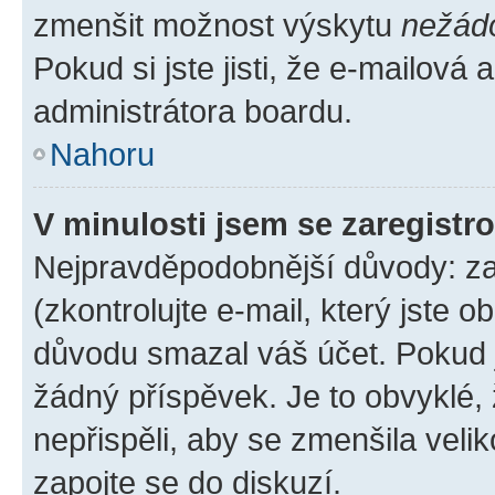
zmenšit možnost výskytu
nežád
Pokud si jste jisti, že e-mailová a
administrátora boardu.
Nahoru
V minulosti jsem se zaregistr
Nejpravděpodobnější důvody: zad
(zkontrolujte e-mail, který jste o
důvodu smazal váš účet. Pokud je
žádný příspěvek. Je to obvyklé, ž
nepřispěli, aby se zmenšila veli
zapojte se do diskuzí.