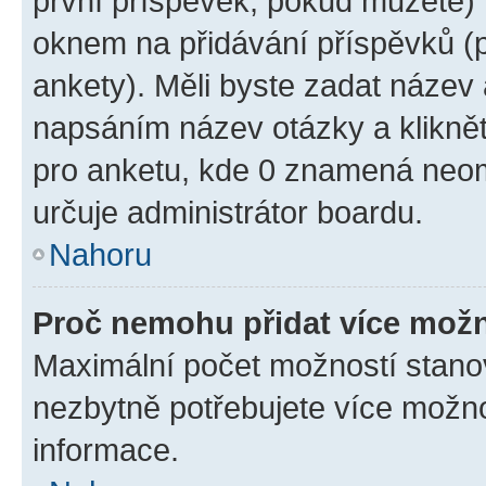
první příspěvek, pokud můžete) m
oknem na přidávání příspěvků (p
ankety). Měli byste zadat název
napsáním název otázky a klikně
pro anketu, kde 0 znamená neom
určuje administrátor boardu.
Nahoru
Proč nemohu přidat více možn
Maximální počet možností stanov
nezbytně potřebujete více možnos
informace.