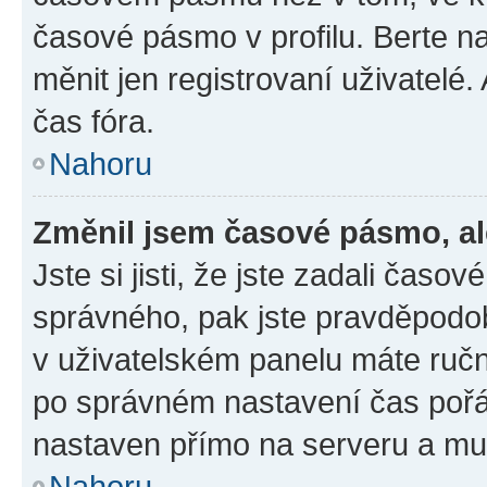
časové pásmo v profilu. Berte 
měnit jen registrovaní uživatel
čas fóra.
Nahoru
Změnil jsem časové pásmo, ale
Jste si jisti, že jste zadali čas
správného, pak jste pravděpodob
v uživatelském panelu máte ruč
po správném nastavení čas poř
nastaven přímo na serveru a mu
Nahoru