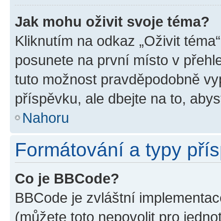
Jak mohu oživit svoje téma?
Kliknutím na odkaz „Oživit téma“
posunete na první místo v přehle
tuto možnost pravděpodobně vyp
příspěvku, ale dbejte na to, abyst
Nahoru
Formátování a typy pří
Co je BBCode?
BBCode je zvláštní implementace
(můžete toto nepovolit pro jedn