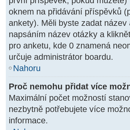
první příspěvek, pokud můžete) m
oknem na přidávání příspěvků (p
ankety). Měli byste zadat název
napsáním název otázky a klikně
pro anketu, kde 0 znamená neom
určuje administrátor boardu.
Nahoru
Proč nemohu přidat více možn
Maximální počet možností stanov
nezbytně potřebujete více možnos
informace.