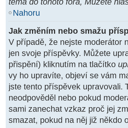
téma do tohoto fóra, Můžete hlas
Nahoru
Jak změním nebo smažu přís
V případě, že nejste moderátor 
jen svoje příspěvky. Můžete up
přispění) kliknutím na tlačítko
up
vy ho upravíte, objeví se vám ma
jste tento příspěvek upravovali.
neodpověděl nebo pokud moderátor
sami zanechat vzkaz proč jej zm
smazat, pokud na něj již někdo 