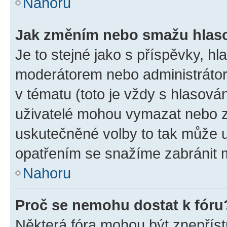
Nahoru
Jak změním nebo smažu hlas
Je to stejné jako s příspěvky, 
moderátorem nebo administrátore
v tématu (toto je vždy s hlasov
uživatelé mohou vymazat nebo zm
uskutečněné volby to tak může u
opatřením se snažíme zabránit m
Nahoru
Proč se nemohu dostat k fóru
Některá fóra mohou být znepříst