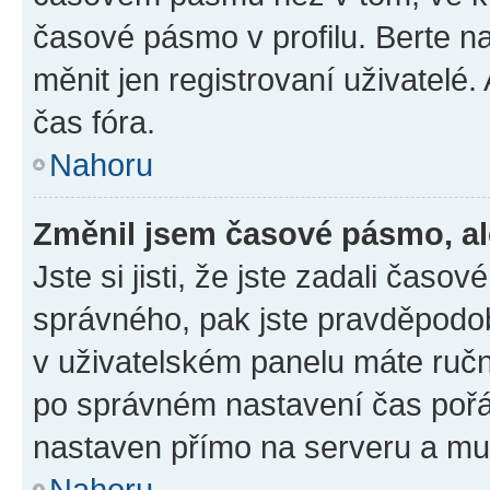
časové pásmo v profilu. Berte 
měnit jen registrovaní uživatel
čas fóra.
Nahoru
Změnil jsem časové pásmo, ale
Jste si jisti, že jste zadali čas
správného, pak jste pravděpodob
v uživatelském panelu máte ruč
po správném nastavení čas poř
nastaven přímo na serveru a mu
Nahoru