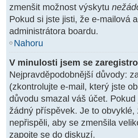
zmenšit možnost výskytu
nežád
Pokud si jste jisti, že e-mailová a
administrátora boardu.
Nahoru
V minulosti jsem se zaregistr
Nejpravděpodobnější důvody: zad
(zkontrolujte e-mail, který jste o
důvodu smazal váš účet. Pokud je
žádný příspěvek. Je to obvyklé, ž
nepřispěli, aby se zmenšila veli
zapojte se do diskuzí.