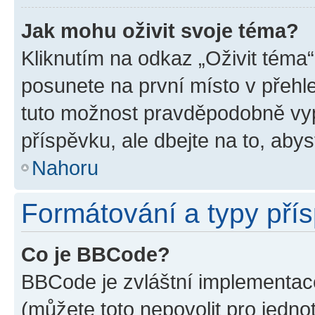
Jak mohu oživit svoje téma?
Kliknutím na odkaz „Oživit téma“
posunete na první místo v přehle
tuto možnost pravděpodobně vyp
příspěvku, ale dbejte na to, abyst
Nahoru
Formátování a typy pří
Co je BBCode?
BBCode je zvláštní implementace
(můžete toto nepovolit pro jedn