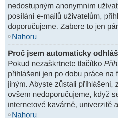
nedostupným anonymním uživatel
posílání e-mailů uživatelům, přih
doporučujeme. Zabere to jen pár 
Nahoru
Proč jsem automaticky odhlá
Pokud nezaškrtnete tlačítko
Přih
přihlášeni jen po dobu práce na 
jiným. Abyste zůstali přihlášeni, 
ovšem nedoporučujeme, když se p
internetové kavárně, univerzitě a
Nahoru